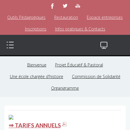
Outils Pédagogiques
Restauration
Espace entreprises
Inscriptions
Infos pratiques & Contacts
Bienvenue
Projet Éducatif & Pastoral
Une école chargée d'histoire
Commission de Solidarité
Organigramme
⇒ TARIFS ANNUELS