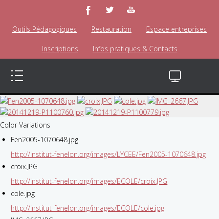
Outils Pédagogiques
Restauration
Espace entreprises
Inscriptions
Infos pratiques & Contacts
Color Variations
Fen2005-1070648.jpg
http://institut-fenelon.org/images/LYCEE/Fen2005-1070648.jpg
croix.JPG
http://institut-fenelon.org/images/ECOLE/croix.JPG
cole.jpg
http://institut-fenelon.org/images/ECOLE/cole.jpg