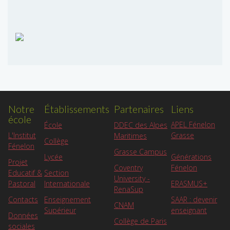
Notre
Établissements
Partenaires
Liens
école
APEL Fénelon
École
DDEC des Alpes
L'Institut
Grasse
Maritimes
Collège
Fénelon
Grasse Campus
Lycée
Générations
Projet
Coventry
Fénelon
Educatif &
Section
University -
Pastoral
Internationale
ERASMUS+
RenaSup
Contacts
Enseignement
SAAR : devenir
CNAM
Supérieur
enseignant
Données
Collège de Paris
sociales