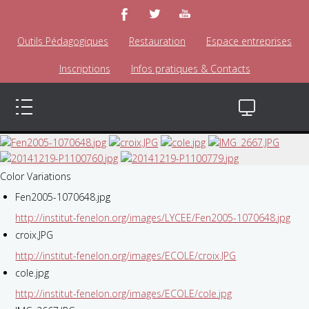
Outils Pédagogiques
Restauration
Espace entreprises
Inscriptions
Infos pratiques & Contacts
Color Variations
Fen2005-1070648.jpg
http://institut-fenelon.org/images/LYCEE/Fen2005-1070648.jpg
croix.JPG
http://institut-fenelon.org/images/ECOLE/croix.JPG
cole.jpg
http://institut-fenelon.org/images/ECOLE/cole.jpg