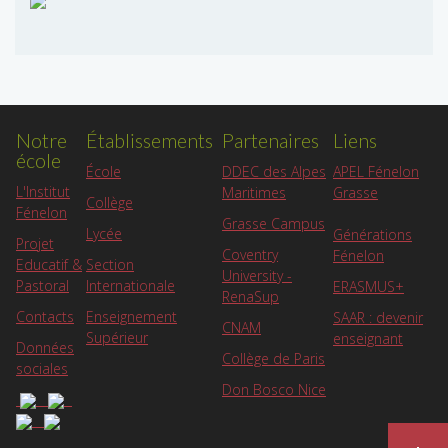
Notre
Établissements
Partenaires
Liens
école
APEL Fénelon
École
DDEC des Alpes
L'Institut
Grasse
Maritimes
Collège
Fénelon
Grasse Campus
Lycée
Générations
Projet
Coventry
Fénelon
Educatif &
Section
University -
Pastoral
Internationale
ERASMUS+
RenaSup
Contacts
Enseignement
SAAR : devenir
CNAM
Supérieur
enseignant
Données
Collège de Paris
sociales
Don Bosco Nice