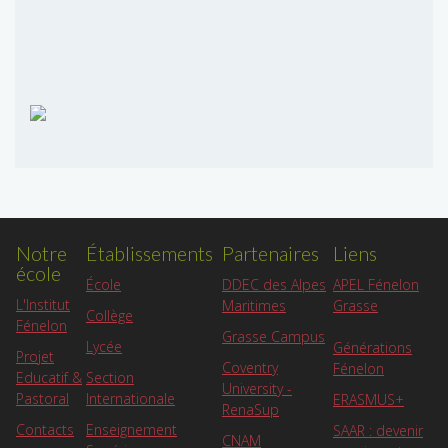
Notre
Établissements
Partenaires
Liens
école
APEL Fénelon
École
DDEC des Alpes
L'Institut
Grasse
Maritimes
Collège
Fénelon
Grasse Campus
Lycée
Générations
Projet
Coventry
Fénelon
Educatif &
Section
University -
Pastoral
Internationale
ERASMUS+
RenaSup
Contacts
Enseignement
SAAR : devenir
CNAM