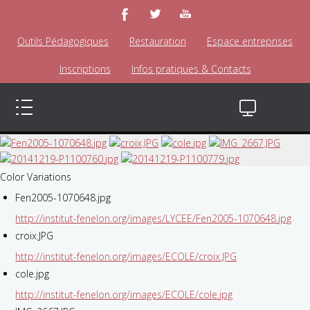
Outils Pédagogiques
Restauration
Espace entreprises
Inscriptions
Infos pratiques & Contacts
Color Variations
Fen2005-1070648.jpg
http://institut-fenelon.org/images/LYCEE/Fen2005-1070648.jpg
croix.JPG
http://institut-fenelon.org/images/ECOLE/croix.JPG
cole.jpg
http://institut-fenelon.org/images/ECOLE/cole.jpg