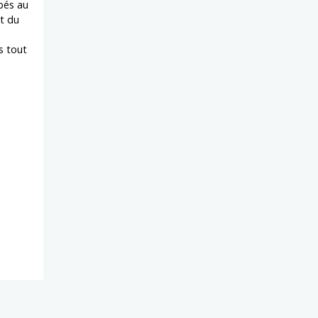
bés au
et du
s tout