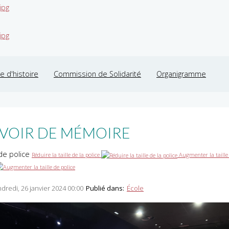
jpg
jpg
 d'histoire
Commission de Solidarité
Organigramme
VOIR DE MÉMOIRE
 de police
Réduire la taille de la police
Augmenter la taille
dredi, 26 janvier 2024 00:00
Publié dans:
École