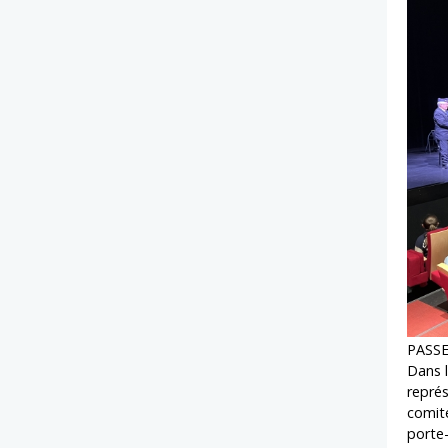
PASS
Dans l
représ
comit
porte