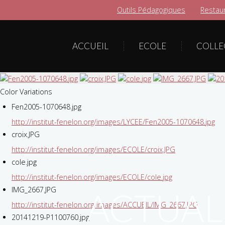
Outils Pédagogiques
Restaur
ACCUEIL
ECOLE
COLLE
Color Variations
Fen2005-1070648.jpg
http://institut-fenelon.org/images/LYCEE/Fen2005-1070648.jpg
croix.JPG
http://institut-fenelon.org/images/ECOLE/croix.JPG
cole.jpg
http://institut-fenelon.org/images/ECOLE/cole.jpg
IMG_2667.JPG
ACTUAL
http://institut-fenelon.org/images/ACCUEIL/IMG_2667.JPG
20141219-P1100760.jpg