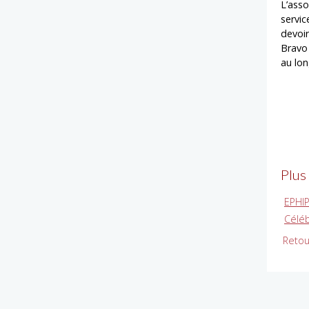
L’ass
servic
devoi
Bravo
au lo
Plus
EPHI
Céléb
Retou