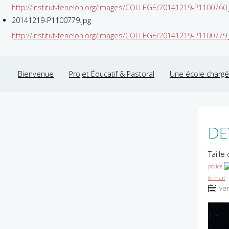
http://institut-fenelon.org/images/COLLEGE/20141219-P1100760.
20141219-P1100779.jpg
http://institut-fenelon.org/images/COLLEGE/20141219-P1100779.
Bienvenue
Projet Éducatif & Pastoral
Une école chargée
DE
Taille
police
E-mail
ven