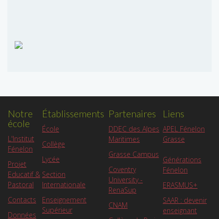
Notre
Établissements
Partenaires
Liens
école
APEL Fénelon
École
DDEC des Alpes
L'Institut
Grasse
Maritimes
Collège
Fénelon
Grasse Campus
Lycée
Générations
Projet
Coventry
Fénelon
Educatif &
Section
University -
Pastoral
Internationale
ERASMUS+
RenaSup
Contacts
Enseignement
SAAR : devenir
CNAM
Supérieur
enseignant
Données