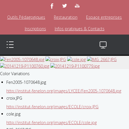
Outils Pédagogiques
Restauration
Espace entreprises
Inscriptions
Infos pratiques & Contacts
Color Variations
Fen2005-1070648.jpg
http://institut-fenelon.org/images/LYCEE/Fen2005-1070648.jpg
croix.JPG
http://institut-fenelon.org/images/ECOLE/croix.JPG
cole.jpg
http://institut-fenelon.org/images/ECOLE/cole.jpg