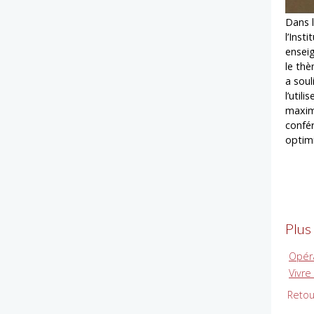
Dans l
l’Inst
ensei
le thè
a soul
l’util
maximi
confé
optimi
Plus
Opéra
Vivr
Retou