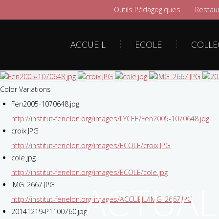
Outils Pédagogiques
Restaur
ACCUEIL
ECOLE
COLLE
Color Variations
Fen2005-1070648.jpg
http://institut-fenelon.org/images/LYCEE/Fen2005-1070648.jpg
croix.JPG
http://institut-fenelon.org/images/ECOLE/croix.JPG
cole.jpg
http://institut-fenelon.org/images/ECOLE/cole.jpg
IMG_2667.JPG
ACTUAL
http://institut-fenelon.org/images/ACCUEIL/IMG_2667.JPG
20141219-P1100760.jpg