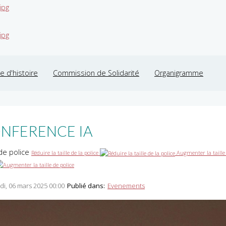
jpg
jpg
 d'histoire
Commission de Solidarité
Organigramme
NFERENCE IA
 de police
Réduire la taille de la police
Augmenter la taille
di, 06 mars 2025 00:00
Publié dans:
Evenements