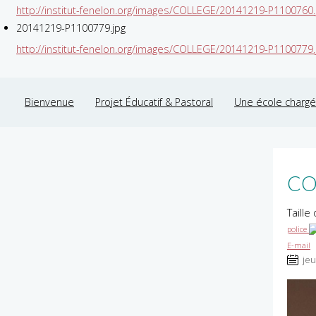
http://institut-fenelon.org/images/COLLEGE/20141219-P1100760.
20141219-P1100779.jpg
http://institut-fenelon.org/images/COLLEGE/20141219-P1100779.
Bienvenue
Projet Éducatif & Pastoral
Une école chargée
CO
Taille
police
E-mail
jeu