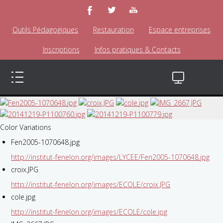
Outils Pédagogiques
Restauration
Espace entreprises
Inscriptions
Infos pratiques & Contacts
Color Variations
Fen2005-1070648.jpg
http://institut-fenelon.org/images/LYCEE/Fen2005-1070648.jpg
croix.JPG
http://institut-fenelon.org/images/ECOLE/croix.JPG
cole.jpg
http://institut-fenelon.org/images/ECOLE/cole.jpg