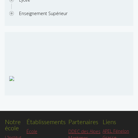
Enseignement Supérieur
Notre
Établissements
Partenaires
Liens
école
APEL Fénelon
École
DDEC des Alpes
L'Institut
Grasse
Maritimes