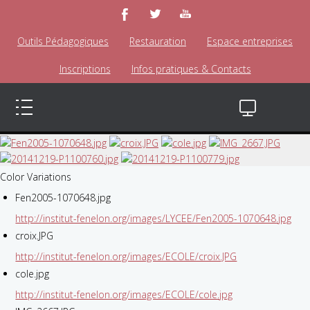
Outils Pédagogiques
Restauration
Espace entreprises
Inscriptions
Infos pratiques & Contacts
Color Variations
Fen2005-1070648.jpg
http://institut-fenelon.org/images/LYCEE/Fen2005-1070648.jpg
croix.JPG
http://institut-fenelon.org/images/ECOLE/croix.JPG
cole.jpg
http://institut-fenelon.org/images/ECOLE/cole.jpg