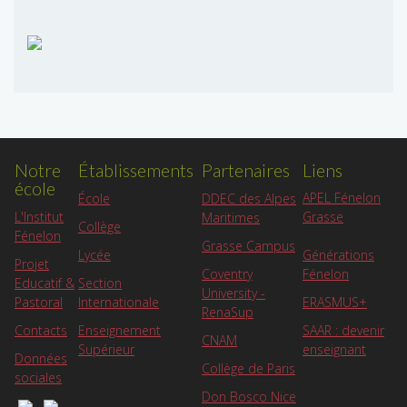
Notre
Établissements
Partenaires
Liens
école
APEL Fénelon
École
DDEC des Alpes
L'Institut
Grasse
Maritimes
Collège
Fénelon
Grasse Campus
Lycée
Générations
Projet
Coventry
Fénelon
Educatif &
Section
University -
Pastoral
Internationale
ERASMUS+
RenaSup
Contacts
Enseignement
SAAR : devenir
CNAM
Supérieur
enseignant
Données
Collège de Paris
sociales
Don Bosco Nice