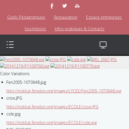
Outils Pédagogiques
Restauration
Espace entreprises
Inscriptions
Infos pratiques & Contacts
Color Variations
Fen2005-1070648.jpg
http://institut-fenelon.org/images/LYCEE/Fen2005-1070648.jpg
croix.JPG
http://institut-fenelon.org/images/ECOLE/croix.JPG
cole.jpg
http://institut-fenelon.org/images/ECOLE/cole.jpg