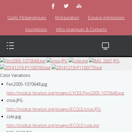
Outils Pédagogiques
Restauration
Espace entreprises
Inscriptions
Infos pratiques & Contacts
Color Variations
Fen2005-1070648.jpg
http://institut-fenelon.org/images/LYCEE/Fen2005-1070648.jpg
croix.JPG
http://institut-fenelon.org/images/ECOLE/croix.JPG
cole.jpg
http://institut-fenelon.org/images/ECOLE/cole.jpg