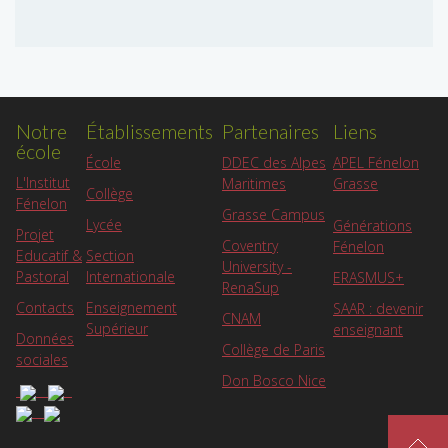
Notre
Établissements
Partenaires
Liens
école
APEL Fénelon
École
DDEC des Alpes
L'Institut
Grasse
Maritimes
Collège
Fénelon
Grasse Campus
Lycée
Générations
Projet
Coventry
Fénelon
Educatif &
Section
University -
Pastoral
Internationale
ERASMUS+
RenaSup
Contacts
Enseignement
SAAR : devenir
CNAM
Supérieur
enseignant
Données
Collège de Paris
sociales
Don Bosco Nice