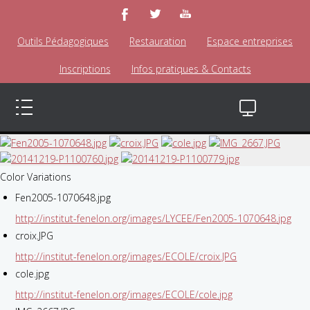
Outils Pédagogiques
Restauration
Espace entreprises
Inscriptions
Infos pratiques & Contacts
Color Variations
Fen2005-1070648.jpg
http://institut-fenelon.org/images/LYCEE/Fen2005-1070648.jpg
croix.JPG
http://institut-fenelon.org/images/ECOLE/croix.JPG
cole.jpg
http://institut-fenelon.org/images/ECOLE/cole.jpg