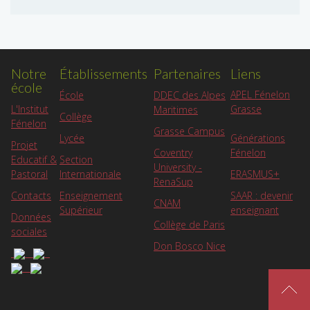
Notre
Établissements
Partenaires
Liens
école
APEL Fénelon
École
DDEC des Alpes
L'Institut
Grasse
Maritimes
Collège
Fénelon
Grasse Campus
Lycée
Générations
Projet
Coventry
Fénelon
Educatif &
Section
University -
Pastoral
Internationale
ERASMUS+
RenaSup
Contacts
Enseignement
SAAR : devenir
CNAM
Supérieur
enseignant
Données
Collège de Paris
sociales
Don Bosco Nice