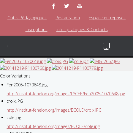
Outils Pédagogiques
Restauration
Espace entreprises
Inscriptions
Infos pratiques & Contacts
Color Variations
Fen2005-1070648.jpg
http://institut-fenelon.org/images/LYCEE/Fen2005-1070648.jpg
croix.JPG
http://institut-fenelon.org/images/ECOLE/croix.JPG
cole.jpg
http://institut-fenelon.org/images/ECOLE/cole.jpg