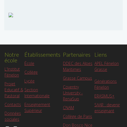
Notre
Établissements
Partenaires
Liens
école
APEL Fénelon
École
DDEC des Alpes
L'Institut
Grasse
Maritimes
Collège
Fénelon
Grasse Campus
Lycée
Générations
Projet
Coventry
Fénelon
Educatif &
Section
University -
Pastoral
Internationale
ERASMUS+
RenaSup
Contacts
Enseignement
SAAR : devenir
CNAM
Supérieur
enseignant
Données
Collège de Paris
sociales
Don Bosco Nice