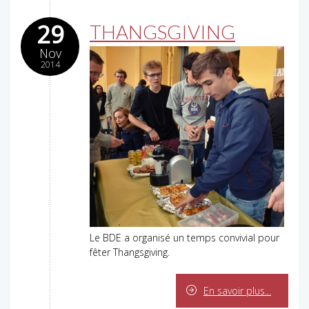
29
THANGSGIVING
Nov
2014
Le BDE a organisé un temps convivial pour
fêter Thangsgiving.
En savoir plus...