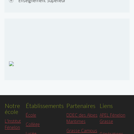
Enseignement Supérieur
Notre
Établissements
Partenaires
Liens
école
APEL Fénelon
École
DDEC des Alpes
L'Institut
Grasse
Maritimes
Collège
Fénelon
Grasse Campus
Lycée
Générations