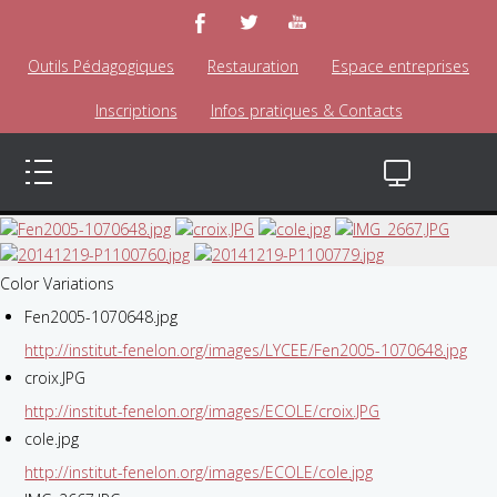
Outils Pédagogiques
Restauration
Espace entreprises
Inscriptions
Infos pratiques & Contacts
Color Variations
Fen2005-1070648.jpg
http://institut-fenelon.org/images/LYCEE/Fen2005-1070648.jpg
croix.JPG
http://institut-fenelon.org/images/ECOLE/croix.JPG
cole.jpg
http://institut-fenelon.org/images/ECOLE/cole.jpg