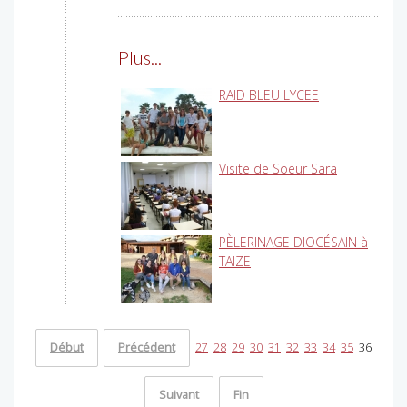
Plus...
RAID BLEU LYCEE
Visite de Soeur Sara
PÈLERINAGE DIOCÉSAIN à
TAIZE
Début
Précédent
27
28
29
30
31
32
33
34
35
36
Suivant
Fin