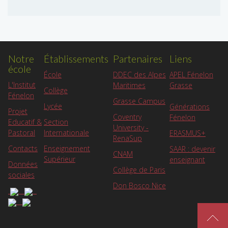
Notre
Établissements
Partenaires
Liens
école
APEL Fénelon
École
DDEC des Alpes
L'Institut
Grasse
Maritimes
Collège
Fénelon
Grasse Campus
Lycée
Générations
Projet
Coventry
Fénelon
Educatif &
Section
University -
Pastoral
Internationale
ERASMUS+
RenaSup
Contacts
Enseignement
SAAR : devenir
CNAM
Supérieur
enseignant
Données
Collège de Paris
sociales
Don Bosco Nice