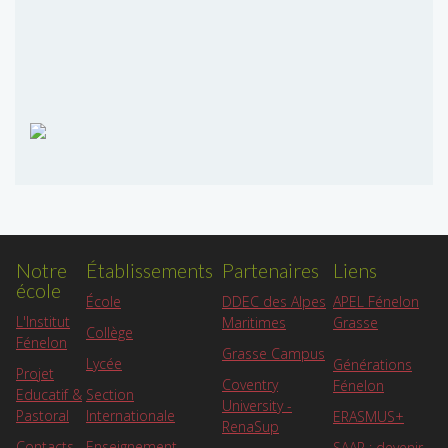
Notre
Établissements
Partenaires
Liens
école
APEL Fénelon
École
DDEC des Alpes
L'Institut
Grasse
Maritimes
Collège
Fénelon
Grasse Campus
Lycée
Générations
Projet
Coventry
Fénelon
Educatif &
Section
University -
Pastoral
Internationale
ERASMUS+
RenaSup
Contacts
Enseignement
SAAR : devenir