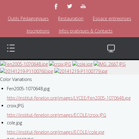
Outils Pédagogiques
Restauration
Espace entreprises
Inscriptions
Infos pratiques & Contacts
Color Variations
Fen2005-1070648.jpg
http://institut-fenelon.org/images/LYCEE/Fen2005-1070648.jpg
croix.JPG
http://institut-fenelon.org/images/ECOLE/croix.JPG
cole.jpg
http://institut-fenelon.org/images/ECOLE/cole.jpg