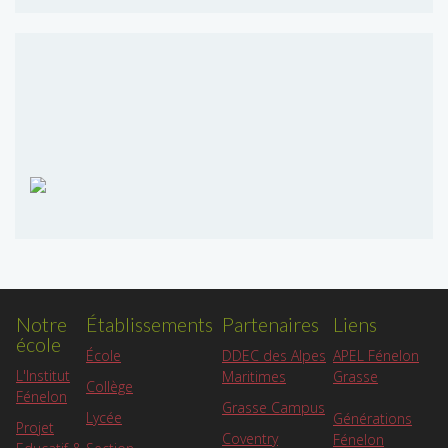
Notre
Établissements
Partenaires
Liens
école
APEL Fénelon
École
DDEC des Alpes
L'Institut
Grasse
Maritimes
Collège
Fénelon
Grasse Campus
Lycée
Générations
Projet
Coventry
Fénelon