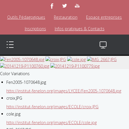
Outils Pédagogiques
Restauration
Espace entreprises
Inscriptions
Infos pratiques & Contacts
Color Variations
Fen2005-1070648.jpg
http://institut-fenelon.org/images/LYCEE/Fen2005-1070648.jpg
croix.JPG
http://institut-fenelon.org/images/ECOLE/croix.JPG
cole.jpg
http://institut-fenelon.org/images/ECOLE/cole.jpg