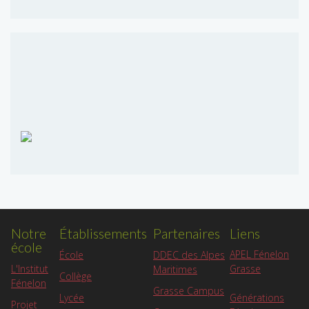
Notre
Établissements
Partenaires
Liens
école
APEL Fénelon
École
DDEC des Alpes
L'Institut
Grasse
Maritimes
Collège
Fénelon
Grasse Campus
Lycée
Générations
Projet