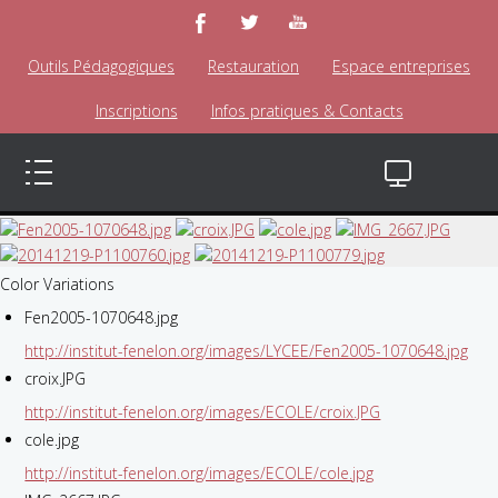
Outils Pédagogiques
Restauration
Espace entreprises
Inscriptions
Infos pratiques & Contacts
Color Variations
Fen2005-1070648.jpg
http://institut-fenelon.org/images/LYCEE/Fen2005-1070648.jpg
croix.JPG
http://institut-fenelon.org/images/ECOLE/croix.JPG
cole.jpg
http://institut-fenelon.org/images/ECOLE/cole.jpg