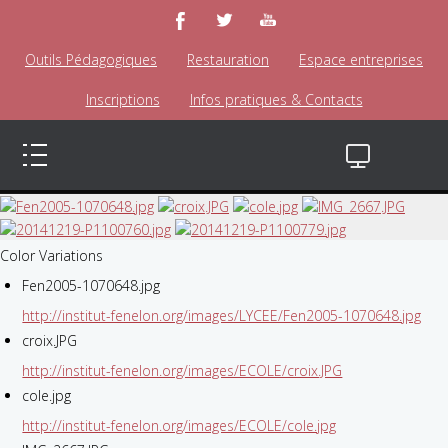
Outils Pédagogiques
Restauration
Espace entreprises
Inscriptions
Infos pratiques & Contacts
Color Variations
Fen2005-1070648.jpg
http://institut-fenelon.org/images/LYCEE/Fen2005-1070648.jpg
croix.JPG
http://institut-fenelon.org/images/ECOLE/croix.JPG
cole.jpg
http://institut-fenelon.org/images/ECOLE/cole.jpg