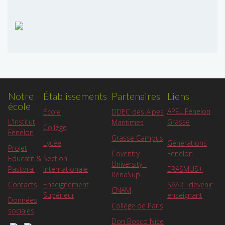
Notre
Établissements
Partenaires
Liens
école
APEL Fénelon
École
DDEC des Alpes
L'Institut
Grasse
Maritimes
Collège
Fénelon
Grasse Campus
Lycée
Générations
Projet
Coventry
Fénelon
Educatif &
Section
University -
Pastoral
Internationale
ERASMUS+
RenaSup
Contacts
Enseignement
SAAR : devenir
CNAM
Supérieur
enseignant
Données
Collège de Paris
sociales
Don Bosco Nice