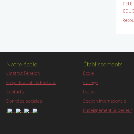
PELE
EDUCA
Retou
Notre école
Établissements
L'Institut Fénelon
École
Projet Educatif & Pastoral
Collège
Contacts
Lycée
Données sociales
Section Internationale
Enseignement Supérieur