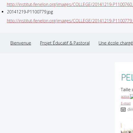
http://institut-fenelon.org/images/COLLEGE/20141219-P1100760.
20141219-P1100779.jpg
http://institut-fenelon.org/images/COLLEGE/20141219-P1100779.
Bienvenue
Projet Éducatif & Pastoral
Une école chargée
PE
Taille
police
E-mail
dim