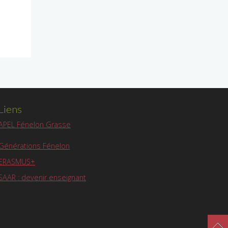
Liens
APEL Fénelon Grasse
Générations Fénelon
ERASMUS+
SAAR : devenir enseignant