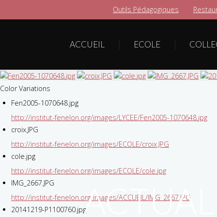
Outils Pédagogiques
Restaur
ACCUEIL
ECOLE
COLLE
Color Variations
Fen2005-1070648.jpg
http://institut-fenelon.org/images/LYCEE/Fen2005-1070648.jpg
croix.JPG
http://institut-fenelon.org/images/ECOLE/croix.JPG
cole.jpg
http://institut-fenelon.org/images/ECOLE/cole.jpg
IMG_2667.JPG
ACTUAL
http://institut-fenelon.org/images/ACCUEIL/IMG_2667.JPG
20141219-P1100760.jpg