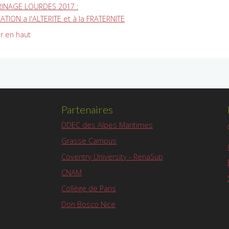
RINAGE LOURDES 2017 :
TION a l'ALTERITE et à la FRATERNITE
r en haut
Partenaires
DDEC des Alpes Maritimes
Grasse Campus
Coventry University - RenaSup
CNAM
Collège de Paris
Don Bosco Nice