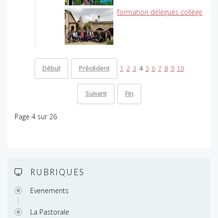
formation délégués collège
Début
Précédent
1
2
3
4
5
6
7
8
9
10
Suivant
Fin
Page 4 sur 26
RUBRIQUES
Evenements
La Pastorale