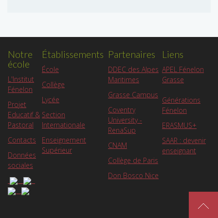
Notre
Établissements
Partenaires
Liens
école
APEL Fénelon
École
DDEC des Alpes
L'Institut
Grasse
Maritimes
Collège
Fénelon
Grasse Campus
Lycée
Générations
Projet
Coventry
Fénelon
Educatif &
Section
University -
Pastoral
Internationale
ERASMUS+
RenaSup
Contacts
Enseignement
SAAR : devenir
CNAM
Supérieur
enseignant
Données
Collège de Paris
sociales
Don Bosco Nice