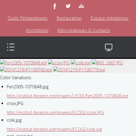
Outils Pédagogiques
Restauration
Espace entreprises
Inscriptions
Infos pratiques & Contacts
Color Variations
Fen2005-1070648.jpg
http://institut-fenelon.org/images/LYCEE/Fen2005-1070648.jpg
croix.JPG
http://institut-fenelon.org/images/ECOLE/croix.JPG
cole.jpg
http://institut-fenelon.org/images/ECOLE/cole.jpg