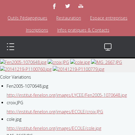
Outils Pédagogiques
Restauration
Espace entreprises
Inscriptions
Infos pratiques & Contacts
Color Variations
Fen2005-1070648.jpg
http://institut-fenelon.org/images/LYCEE/Fen2005-1070648.jpg
croix.JPG
http://institut-fenelon.org/images/ECOLE/croix.JPG
cole.jpg
http://institut-fenelon.org/images/ECOLE/cole.jpg