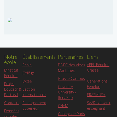
Notre
Établissements
Partenaires
Liens
école
APEL Fénelon
École
DDEC des Alpes
L'Institut
Grasse
Maritimes
Collège
Fénelon
Grasse Campus
Lycée
Générations
Projet
Coventry
Fénelon
Educatif &
Section
University -
Pastoral
Internationale
ERASMUS+
RenaSup
Contacts
Enseignement
SAAR : devenir
CNAM
Supérieur
enseignant
Données
Collège de Paris
sociales