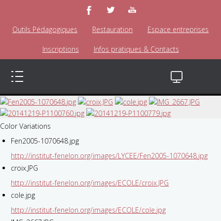
Outils Pédagogiques
Restauration
Espace entreprises
Inscriptions
Infos pratiques & Contacts
Color Variations
Fen2005-1070648.jpg
http://institut-fenelon.org/images/LYCEE/Fen2005-1070648.jpg
croix.JPG
http://institut-fenelon.org/images/ECOLE/croix.JPG
cole.jpg
http://institut-fenelon.org/images/ECOLE/cole.jpg