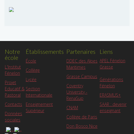
Notre
Établissements
Partenaires
Liens
école
APEL Fénelon
École
DDEC des Alpes
L'Institut
Grasse
Maritimes
Collège
Fénelon
Grasse Campus
Lycée
Générations
Projet
Coventry
Fénelon
Educatif &
Section
University -
Pastoral
Internationale
ERASMUS+
RenaSup
Contacts
Enseignement
SAAR : devenir
CNAM
Supérieur
enseignant
Données
Collège de Paris
sociales
Don Bosco Nice