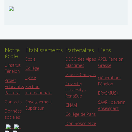
Notre
Établissements
Partenaires
Liens
école
APEL Fénelon
École
DDEC des Alpes
L'Institut
Grasse
Maritimes
Collège
Fénelon
Grasse Campus
Lycée
Générations
Projet
Coventry
Fénelon
Educatif &
Section
University -
Pastoral
Internationale
ERASMUS+
RenaSup
Contacts
Enseignement
SAAR : devenir
CNAM
Supérieur
enseignant
Données
Collège de Paris
sociales
Don Bosco Nice