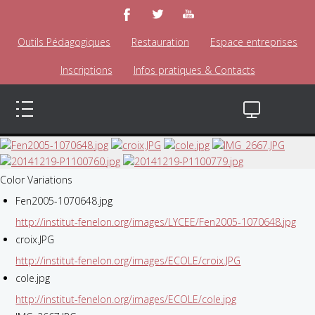
Outils Pédagogiques
Restauration
Espace entreprises
Inscriptions
Infos pratiques & Contacts
Color Variations
Fen2005-1070648.jpg
http://institut-fenelon.org/images/LYCEE/Fen2005-1070648.jpg
croix.JPG
http://institut-fenelon.org/images/ECOLE/croix.JPG
cole.jpg
http://institut-fenelon.org/images/ECOLE/cole.jpg