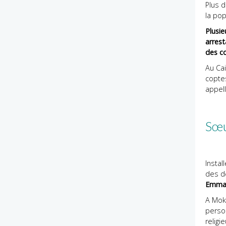
Plus d
la pop
Plusie
arrest
des c
Au Ca
coptes
appell
Sœu
Insta
des dé
Emmanu
A Moka
perso
religi