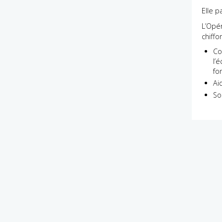
Elle p
L’Opé
chiffo
Co
l’
fo
Ai
So