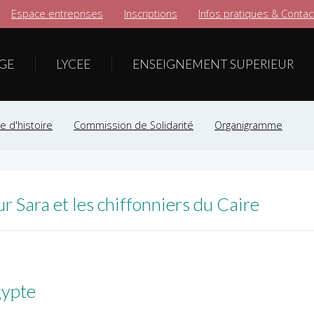
Espace entreprises
Inscriptions
Infos pratiques & Contac
GE
LYCEE
ENSEIGNEMENT SUPERIEUR
 d'histoire
Commission de Solidarité
Organigramme
r Sara et les chiffonniers du Caire
gypte