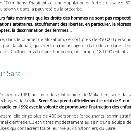
e 100 millions d’habitants et une population en forte croissance. 6
ulation vit dans la pauvreté ou la précarité.
urs faits montrent que les droits des hommes ne sont pas respectés
ations arbitraires, étouffement des libertés, en particulier, la répres
optes, la discrimination des femmes…
ire, dans le quartier de Mokattam, ce sont près de 350 000 person
 pour la plupart, qui vivent du ramassage et du tri des ordures. On
e les Chiffonniers du Caire. Parmi eux, on compte 180 000 enfants.
r Sara
llée depuis 1981, au camp des Chiffonniers de Mokattam, situé dan
charges de la ville,
Sœur Sara prend officiellement le relai de Sœur
elle en 1992 avec la volonté de promouvoir l’instruction des enfan
ttam, elle dirige plus de 400 personnes (enseignants, administratif
nnel d’entretien…) et vit très modestement au sein d’une équipe d
euses qui consacrent toute leur vie aux Chiffonniers du Caire.