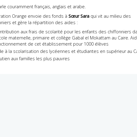
arle couramment français, anglais et arabe.
ration Orange envoie des fonds à
Sœur Sara
qui vit au milieu des
nniers et gère la répartition des aides :
ntribution aux frais de scolarité pour les enfants des chiffonniers d
école maternelle, primaire et collège Gabal el Mokattam au Caire. Ai
nctionnement de cet établissement pour 1000 élèves
de à la scolarisation des lycéennes et étudiantes en supérieur au C
utien aux familles les plus pauvres