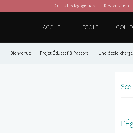
Outils Pédagogiques
Restauration
ACCUEIL
ECOLE
COLLE
Bienvenue
Projet Éducatif & Pastoral
Une école chargée
Sœu
L’É