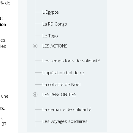
0 % de
L'Egypte
 :
La RD Congo
sion
Le Togo
nes,
LES ACTIONS
 les
Les temps forts de solidarité
L'opération bol de riz
La collecte de Noël
LES RENCONTRES
s une
ts.
La semaine de solidarité
s,
Les voyages solidaires
e 37