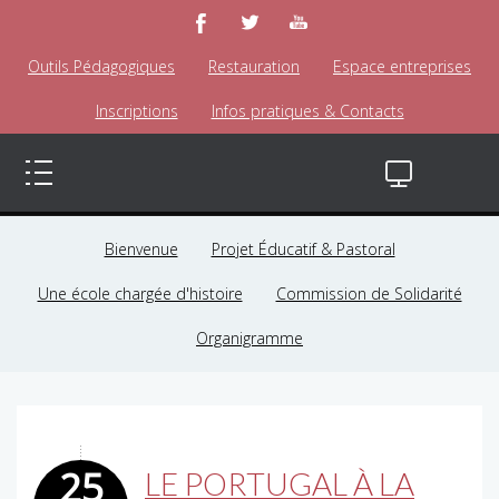
Outils Pédagogiques
Restauration
Espace entreprises
Inscriptions
Infos pratiques & Contacts
Bienvenue
Projet Éducatif & Pastoral
Une école chargée d'histoire
Commission de Solidarité
Organigramme
25
LE PORTUGAL À LA