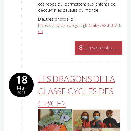
ces repas qui permettent aux enfants de
découvrir les saveurs du monde.
D’autres photos ici :
https://photos.app.goo.gl/DuaRk79Xvh8rVEB
e6
En savoir plus...
18
LES DRAGONS DE LA
Mar
CLASSE CYCLES DES
2021
CP/CE2