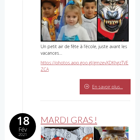
Un petit air de fête à l’école, juste avant les
vacances…
https://photos.app.goo.gl/gmzevXDKhgzTVE
ZCA
En savoir plus...
18
MARDI GRAS !
Fév
2021