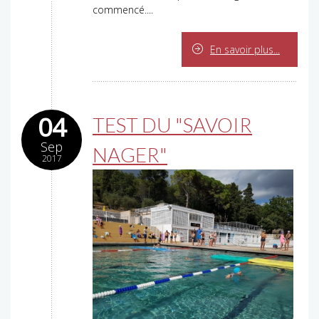
commencé....
En savoir plus...
04
TEST DU "SAVOIR
Sep
NAGER"
2017