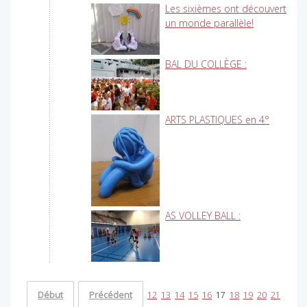
Les sixièmes ont découvert
un monde parallèle!
BAL DU COLLÈGE :
ARTS PLASTIQUES en 4°
AS VOLLEY BALL :
Début
Précédent
12
13
14
15
16
17
18
19
20
21