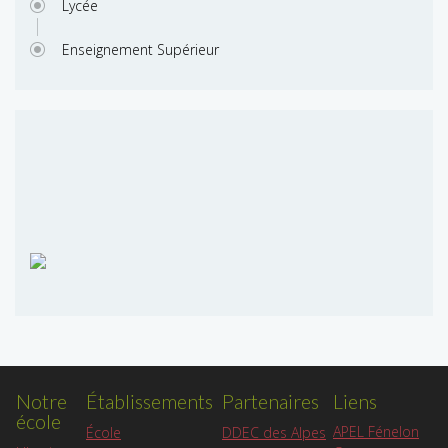
Lycée
Enseignement Supérieur
Notre
Établissements
Partenaires
Liens
école
APEL Fénelon
École
DDEC des Alpes