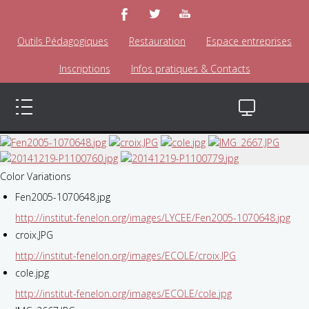
Outils Pédagogiques
Restauration
Espace entreprises
Inscriptions
Infos pratiques & Contacts
Color Variations
Fen2005-1070648.jpg
http://institut-fenelon.org/images/LYCEE/Fen2005-1070648.jpg
croix.JPG
http://institut-fenelon.org/images/ECOLE/croix.JPG
cole.jpg
http://institut-fenelon.org/images/ECOLE/cole.jpg