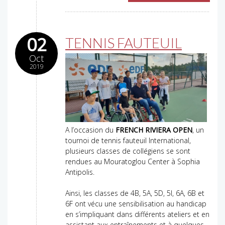
02
TENNIS FAUTEUIL
Oct
2019
A l’occasion du
FRENCH RIVIERA OPEN
, un
tournoi de tennis fauteuil International,
plusieurs classes de collégiens se sont
rendues au Mouratoglou Center à Sophia
Antipolis.
Ainsi, les classes de 4B, 5A, 5D, 5I, 6A, 6B et
6F ont vécu une sensibilisation au handicap
en s’impliquant dans différents ateliers et en
assistant aux entraînements et à quelques