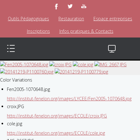
Outils Pédagogiques
Restauration
Espace entreprises
Inscriptions
Infos pratiques & Contacts
Color Variations
Fen2005-1070648.jpg
http://institut-fenelon.org/images/LYCEE/Fen2005-1070648.jpg
croix.JPG
http://institut-fenelon.org/images/ECOLE/croix.JPG
cole.jpg
http://institut-fenelon.org/images/ECOLE/cole.jpg