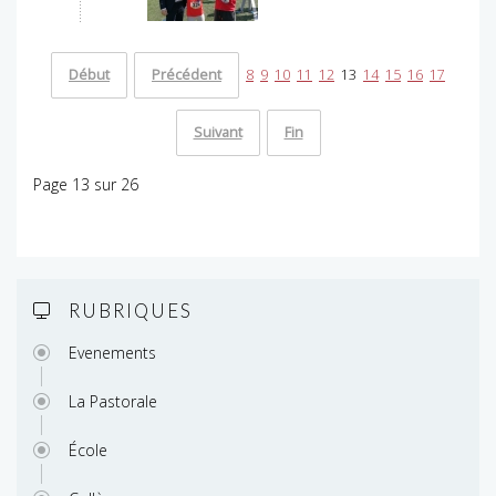
Début
Précédent
8
9
10
11
12
13
14
15
16
17
Suivant
Fin
Page 13 sur 26
RUBRIQUES
Evenements
La Pastorale
École