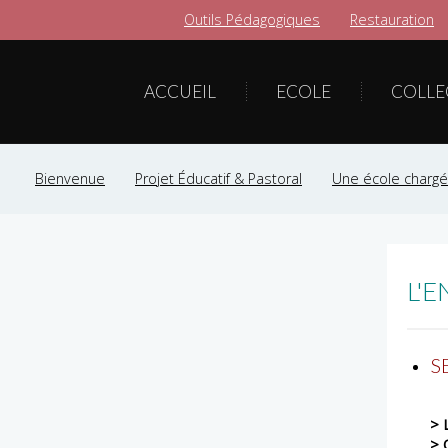
Outils Pédagogiques
Restauration
ACCUEIL
ECOLE
COLLE
Bienvenue
Projet Éducatif & Pastoral
Une école chargée
L'
S
> 
> 