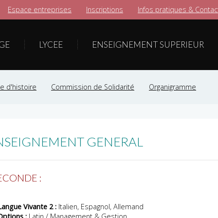
Espace entreprises
Inscriptions
Infos pratiques & Contac
GE
LYCEE
ENSEIGNEMENT SUPERIEUR
 d'histoire
Commission de Solidarité
Organigramme
ENSEIGNEMENT GENERAL
ECONDE :
Langue Vivante 2 :
Italien, Espagnol, Allemand
Options :
Latin / Management & Gestion