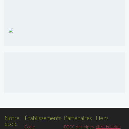
Notre
Établissements
Partenaires
Liens
école
APEL Fénelon
École
DDEC des Alpes